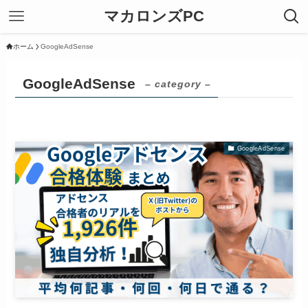
マカロンズPC
ホーム
GoogleAdSense
GoogleAdSense
– category –
GoogleAdSense